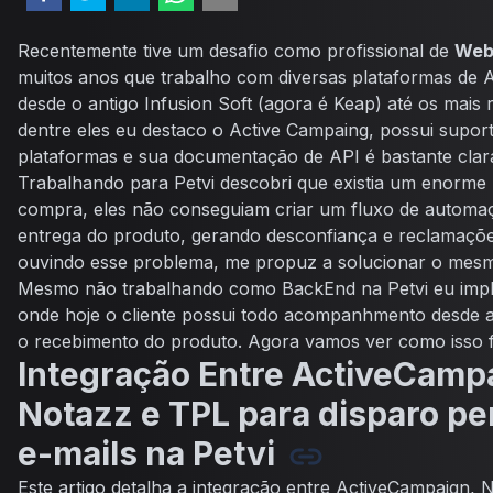
Recentemente tive um desafio como profissional de
Web
muitos anos que trabalho com diversas plataformas de
desde o antigo Infusion Soft (agora é Keap) até os mai
dentre eles eu destaco o Active Campaing, possui supor
plataformas e sua documentação de API é bastante clara,
Trabalhando para Petvi descobri que existia um enorme
compra, eles não conseguiam criar um fluxo de autom
entrega do produto, gerando desconfiança e reclamações
ouvindo esse problema, me propuz a solucionar o mes
Mesmo não trabalhando como BackEnd na Petvi eu imp
onde hoje o cliente possui todo acompanhmento desde a
o recebimento do produto. Agora vamos ver como isso fo
Integração Entre ActiveCampa
Notazz e TPL para disparo pe
e-mails na Petvi
Este artigo detalha a integração entre
ActiveCampaign
,
N