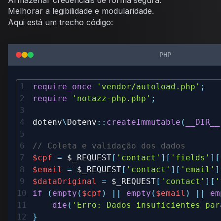
Armazenar credenciais de forma segura.
Melhorar a legibilidade e modularidade.
Aqui está um trecho código:
PHP
require_once
'vendor/autoload.php'
;
require
'notazz-php.php'
;
dotenv
\
Dotenv
::
createImmutable
(
__DIR__
// Coleta e validação dos dados
$cpf
=
$_REQUEST
[
'contact'
]
[
'fields'
]
[
$email
=
$_REQUEST
[
'contact'
]
[
'email'
]
$dataOriginal
=
$_REQUEST
[
'contact'
]
[
'
if
(
empty
(
$cpf
)
||
empty
(
$email
)
||
em
die
(
'Erro: Dados insuficientes par
}