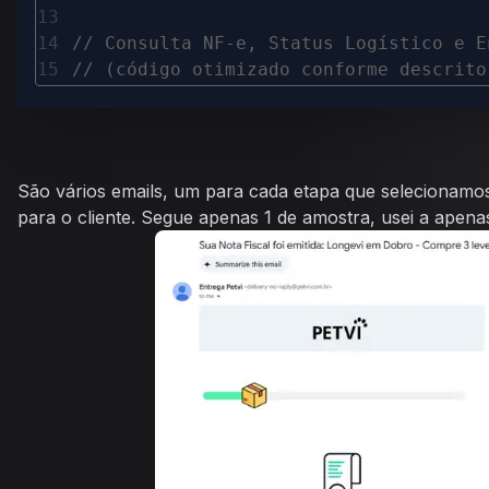
// Consulta NF-e, Status Logístico e E
// (código otimizado conforme descrito
São vários emails, um para cada etapa que selecionamos
para o cliente. Segue apenas 1 de amostra, usei a ape