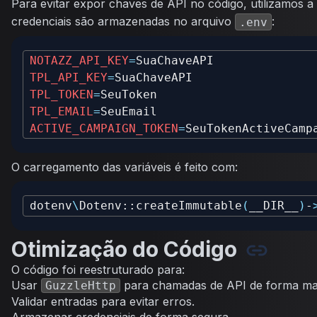
Para evitar expor chaves de API no código, utilizamos a 
credenciais são armazenadas no arquivo
:
.env
NOTAZZ_API_KEY
=
TPL_API_KEY
=
TPL_TOKEN
=
TPL_EMAIL
=
ACTIVE_CAMPAIGN_TOKEN
=
O carregamento das variáveis é feito com:
dotenv
\
Dotenv::createImmutable
(
__DIR__
)
-
Otimização do Código
O código foi reestruturado para:
Usar
para chamadas de API de forma mai
GuzzleHttp
Validar entradas para evitar erros.