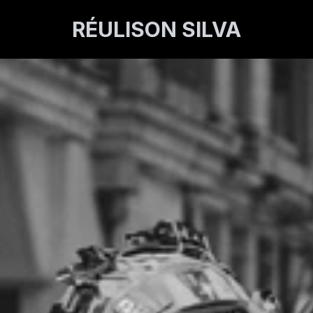
RÉULISON SILVA