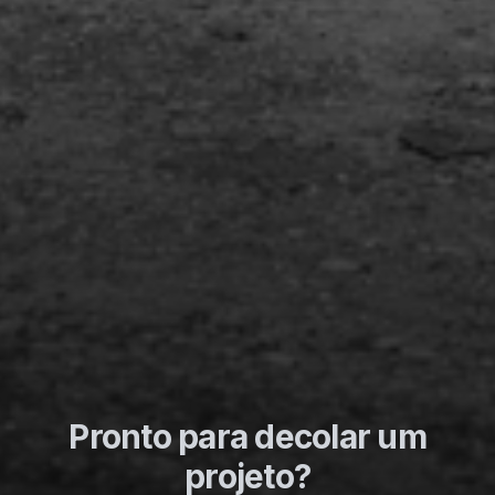
Pronto para decolar um
projeto?