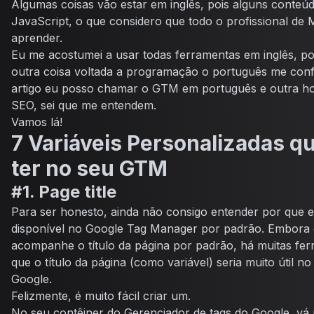
Algumas coisas vão estar em inglês, pois alguns conte
JavaScript, o que considero que todo o profissional de M
aprender.
Eu me acostumei a usar todas ferramentas em inglês, p
outra coisa voltada a programação o português me conf
artigo eu posso chamar o GTM em português e outra hor
SEO, sei que me entendem.
Vamos lá!
7 Variáveis Personalizadas q
ter no seu GTM
#1. Page title
Para ser honesto, ainda não consigo entender por que e
disponível no Google Tag Manager por padrão. Embora 
acompanhe o título da página por padrão, há muitas fe
que o título da página (como variável) seria muito útil n
Google.
Felizmente, é muito fácil criar um.
No seu contêiner do Gerenciador de tags do Google, vá