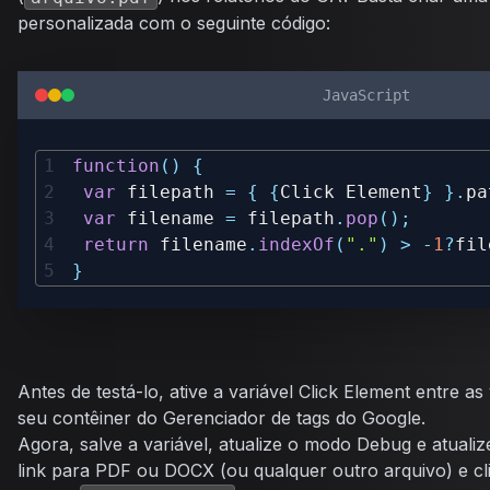
personalizada com o seguinte código:
JavaScript
function
(
)
{
var
 filepath 
=
{
{
Click
Element
}
}
.
pa
var
 filename 
=
 filepath
.
pop
(
)
;
return
 filename
.
indexOf
(
"."
)
>
-
1
?
fil
}
Antes de testá-lo, ative a variável Click Element entre a
seu contêiner do Gerenciador de tags do Google.
Agora, salve a variável, atualize o modo Debug e atuali
link para PDF ou DOCX (ou qualquer outro arquivo) e cl