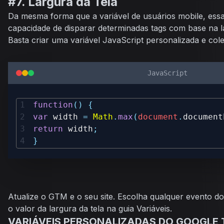
#7. Largura da Tela
Da mesma forma que a variável de usuários mobile, essa
capacidade de disparar determinadas tags com base na la
Basta criar uma variável JavaScript personalizada e cole
JavaScript
function
(
)
{
var
 width 
=
Math
.
max
(
document
.
document
return
 width
;
}
Atualize o GTM e o seu site. Escolha qualquer evento d
o valor da largura da tela na guia
Variáveis
.
VARIÁVEIS PERSONALIZADAS DO GOOGLE