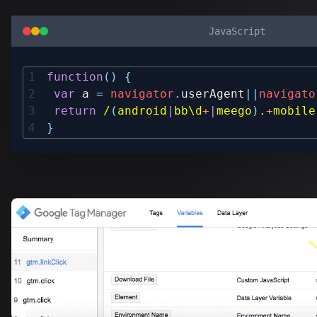
JavaScript
function
(
)
{
var
 a 
=
navigator
.
userAgent
||
navigato
return
/
(
android
|
bb
\d
+
|
meego
)
.
+
mobile
}