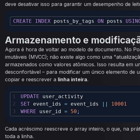
deve desativar isso para garantir um desempenho de leit
CREATE
INDEX
 posts_by_tags 
ON
 posts 
USIN
Armazenamento e modificaç
Agora é hora de voltar ao modelo de documento. No Pos
imutáveis (MVCC); não existe algo como uma "atualização
armazenados como valores atômicos. Isso resulta em u
desconfortável – para modificar um único elemento de 
copiar e reescrever a
linha inteira
.
UPDATE
SET
 event_ids 
=
 event_ids 
||
10001
WHERE
 user_id 
=
50
;
Cada acréscimo reescreve o array inteiro, o que, na práti
toda a linha.