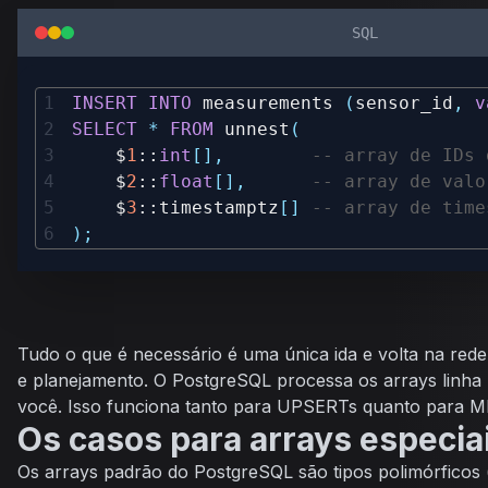
SQL
INSERT
INTO
 measurements 
(
sensor_id
,
v
SELECT
*
FROM
 unnest
(
    $
1
::
int
[
]
,
-- array de IDs 
    $
2
::
float
[
]
,
-- array de valo
    $
3
::timestamptz
[
]
-- array de time
)
;
Tudo o que é necessário é uma única ida e volta na rede
e planejamento. O PostgreSQL processa os arrays linha 
você. Isso funciona tanto para UPSERTs quanto para 
Os casos para arrays especia
Os arrays padrão do PostgreSQL são tipos polimórficos 