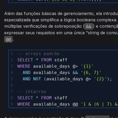
Além das funções básicas de gerenciamento, ela introdu
especializada que simplifica a lógica booleana complexa
múltiplas verificações de sobreposição (
) e contençã
&&
expressar seus requisitos em uma única "string de cons
.
@@
-- arrays padrão
SELECT
*
FROM
WHERE
 available_days @
>
'{1}'
AND
 available_days 
&&
'{6, 7}'
AND
NOT
(
available_days @
>
'{2}'
)
;
-- intarray
SELECT
*
FROM
WHERE
 available_days @@ 
'1 & (6 | 7) &