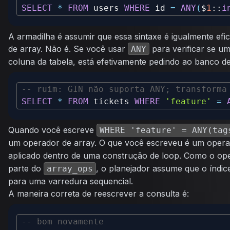
SELECT
*
FROM
 users 
WHERE
 id 
=
ANY
(
$
1
::
i
A armadilha é assumir que essa sintaxe é igualmente efi
de array. Não é. Se você usar
para verificar se um
ANY
coluna da tabela, está efetivamente pedindo ao banco d
-- ruim: GIN não suporta ANY; transforma
SELECT
*
FROM
 tickets 
WHERE
'feature'
=
Quando você escreve
WHERE 'feature' = ANY(tag
um operador de array. O que você escreveu é um opera
aplicado dentro de uma construção de loop. Como o op
parte do
, o planejador assume que o índic
array_ops
para uma varredura sequencial.
A maneira correta de reescrever a consulta é:
-- bom novamente