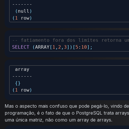
(
null
)
(
1
 row
)
-- fatiamento fora dos limites retorna u
SELECT
(
ARRAY
[
1
,
2
,
3
]
)
[
5
:
10
]
;
{
}
(
1
 row
)
Mas o aspecto mais confuso que pode pegá-lo, vindo de
programação, é o fato de que o PostgreSQL trata array
uma única matriz, não como um array de arrays.