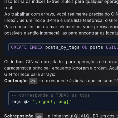
Isso torna os índices B-tree inúteis para qualquer ope
real.
Ao trabalhar com arrays, você realmente precisa do GIN
Index). Se um índice B-tree é uma lista telefônica, o GIN 
Para consultar um ou mais elementos, você precisa enco
possíveis e então intersectá-las para encontrar as loca
CREATE
INDEX
 posts_by_tags 
ON
 posts 
USIN
Os índices GIN são projetados para operações de conju
característica principal, enquanto ignoram a ordem. Aqu
GIN fornece para arrays:
Contenção
– corresponde às linhas que incluem T
@>
-- corresponde a TODAS as tags
tags @
>
'{urgent, bug}'
Sobreposição
– a linha inclui QUALQUER um dos it
&&