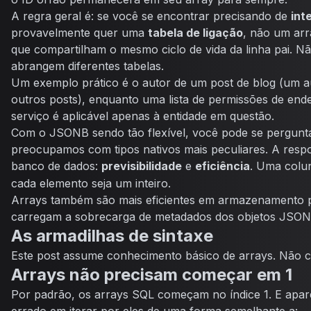
A regra geral é: se você se encontrar precisando de
int
provavelmente quer uma
tabela de ligação
, não um arr
que compartilham o mesmo ciclo de vida da linha pai. N
abrangem diferentes tabelas.
Um exemplo prático é o autor de um post de blog (um a
outros posts), enquanto uma lista de permissões de end
serviço é aplicável apenas à entidade em questão.
Com o JSONB sendo tão flexível, você pode se pergunt
preocupamos com tipos nativos mais peculiares. A respo
banco de dados:
previsibilidade
e
eficiência
. Uma col
cada elemento seja um inteiro.
Arrays também são mais eficientes em armazenamento p
carregam a sobrecarga de metadados dos objetos JSON
As armadilhas de sintaxe
Este post assume conhecimento básico de arrays. Não c
Arrays não precisam começar em 1
Por padrão, os arrays SQL começam no índice 1. E apa