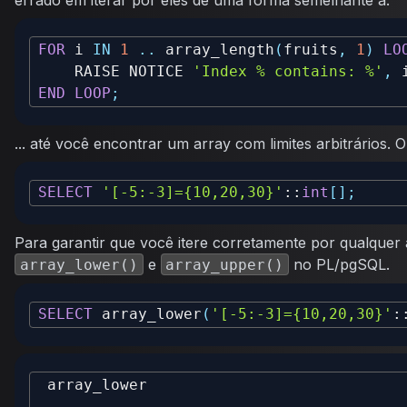
errado em iterar por eles de uma forma semelhante a:
FOR
 i 
IN
1
.
.
 array_length
(
fruits
,
1
)
LO
    RAISE NOTICE 
'Index % contains: %'
,
 
END
LOOP
;
... até você encontrar um array com limites arbitrários.
SELECT
'[-5:-3]={10,20,30}'
::
int
[
]
;
Para garantir que você itere corretamente por qualquer
e
no PL/pgSQL.
array_lower()
array_upper()
SELECT
 array_lower
(
'[-5:-3]={10,20,30}'
: