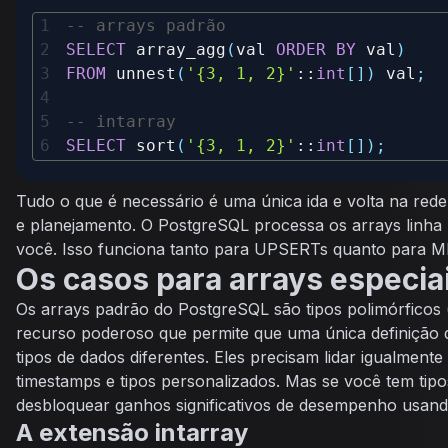
-- arrays padrão
SELECT
 array_agg
(
val 
ORDER
BY
 val
)
FROM
 unnest
(
'{3, 1, 2}'
::
int
[
]
)
 val
;
-- intarray
SELECT
 sort
(
'{3, 1, 2}'
::
int
[
]
)
;
Tudo o que é necessário é uma única ida e volta na rede
e planejamento. O PostgreSQL processa os arrays linha 
você. Isso funciona tanto para UPSERTs quanto para 
Os casos para arrays especia
Os arrays padrão do PostgreSQL são tipos polimórficos 
recurso poderoso que permite que uma única definição
tipos de dados diferentes. Eles precisam lidar igualmente
timestamps e tipos personalizados. Mas se você tem tipo
desbloquear ganhos significativos de desempenho usand
A extensão intarray