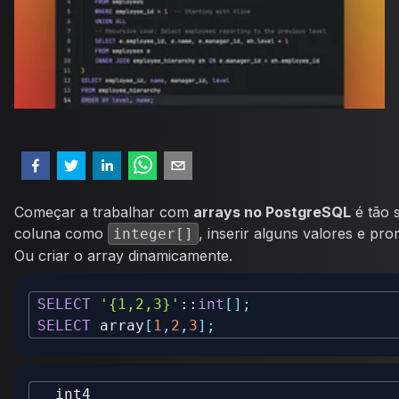
Começar a trabalhar com
arrays no PostgreSQL
é tão 
coluna como
, inserir alguns valores e pro
integer[]
Ou criar o array dinamicamente.
SELECT
'{1,2,3}'
::
int
[
]
;
SELECT
 array
[
1
,
2
,
3
]
;