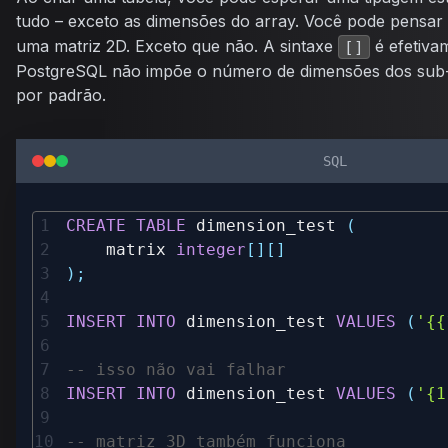
tudo – exceto as dimensões do array. Você pode pensa
uma matriz 2D. Exceto que não. A sintaxe
é efetiva
[]
PostgreSQL não impõe o número de dimensões dos sub-
por padrão.
SQL
CREATE
TABLE
 dimension_test 
(
    matrix 
integer
[
]
[
]
)
;
INSERT
INTO
 dimension_test 
VALUES
(
'{{
-- isso não vai falhar
INSERT
INTO
 dimension_test 
VALUES
(
'{1
-- matriz 3D também funciona