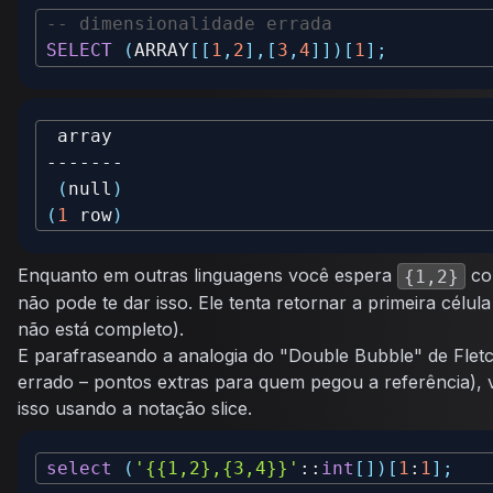
-- dimensionalidade errada
SELECT
(
ARRAY
[
[
1
,
2
]
,
[
3
,
4
]
]
)
[
1
]
;
(
null
)
(
1
 row
)
Enquanto em outras linguagens você espera
co
{1,2}
não pode te dar isso. Ele tenta retornar a primeira célula
não está completo).
E parafraseando a analogia do "Double Bubble" de Fle
errado – pontos extras para quem pegou a referência),
isso usando a notação slice.
select
(
'{{1,2},{3,4}}'
::
int
[
]
)
[
1
:
1
]
;