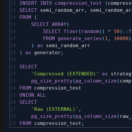
INSERT
INTO
compression_test
(
compress
SELECT
 semi_random_arr
,
FROM
(
SELECT
ARRAY
(
SELECT
floor
(
random
(
)
*
50
)
::
f
FROM
generate_series
(
1
,
10000
)
)
as
)
as
 generator
;
SELECT
'Compressed (EXTENDED)'
as
 strateg
pg_size_pretty
(
pg_column_size
(
comp
FROM
UNION
ALL
SELECT
'Raw (EXTERNAL)'
,
pg_size_pretty
(
pg_column_size
(
raw_
FROM
 compression_test
;