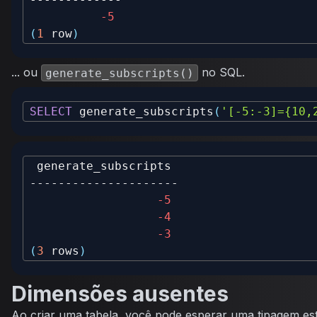
-5
(
1
 row
)
... ou
no SQL.
generate_subscripts()
SELECT
 generate_subscripts
(
'[-5:-3]={10,
-5
-4
-3
(
3
 rows
)
Dimensões ausentes
Ao criar uma tabela, você pode esperar uma tipagem estr