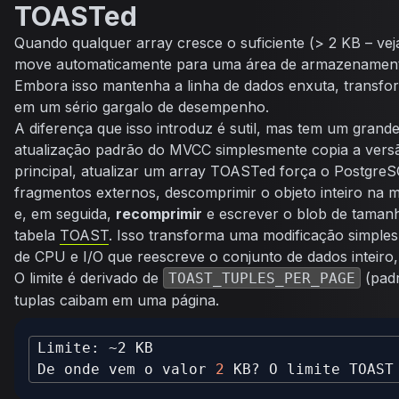
TOASTed
Quando qualquer array cresce o suficiente (> 2 KB – ve
move automaticamente para uma área de armazenamen
Embora isso mantenha a linha de dados enxuta, transfor
em um sério gargalo de desempenho.
A diferença que isso introduz é sutil, mas tem um gran
atualização padrão do MVCC simplesmente copia a versã
principal, atualizar um array
TOASTed
força o PostgreS
fragmentos externos, descomprimir o objeto inteiro na m
e, em seguida,
recomprimir
e escrever o blob de tamanh
tabela
TOAST
. Isso transforma uma modificação simple
de CPU e I/O que reescreve o conjunto de dados inteiro,
O limite é derivado de
(padr
TOAST_TUPLES_PER_PAGE
tuplas caibam em uma página.
De onde vem o valor 
2
 KB? O limite TOAST