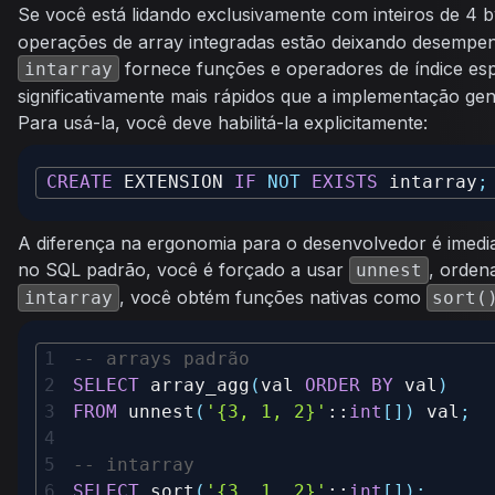
Se você está lidando exclusivamente com inteiros de 4 b
operações de array integradas estão deixando desempe
fornece funções e operadores de índice esp
intarray
significativamente mais rápidos que a implementação gen
Para usá-la, você deve habilitá-la explicitamente:
CREATE
 EXTENSION 
IF
NOT
EXISTS
 intarray
;
A diferença na ergonomia para o desenvolvedor é imedi
no SQL padrão, você é forçado a usar
, orden
unnest
, você obtém funções nativas como
intarray
sort(
-- arrays padrão
SELECT
 array_agg
(
val 
ORDER
BY
 val
)
FROM
 unnest
(
'{3, 1, 2}'
::
int
[
]
)
 val
;
-- intarray
SELECT
 sort
(
'{3, 1, 2}'
::
int
[
]
)
;