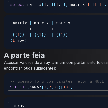
select
 matrix
[
1
:
1
]
[
1
:
1
]
,
 matrix
[
1
]
[
1
:
1
]
,
 matrix 
|
 matrix 
|
{
{
1
}
}
|
{
{
1
}
}
|
{
{
1
}
}
(
1
 row
)
A parte feia
Acessar valores de array tem um comportamento tolerant
encontrar bugs subjacentes:
-- acesso fora dos limites retorna NULL
SELECT
(
ARRAY
[
1
,
2
,
3
]
)
[
10
]
;