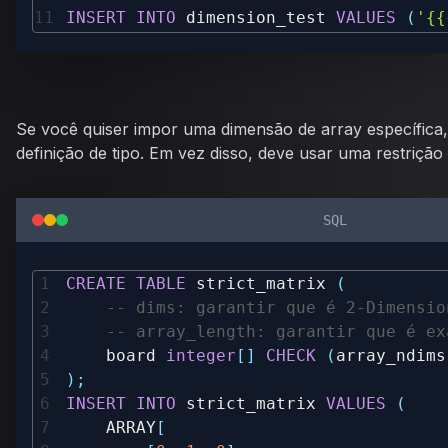
INSERT
INTO
 dimension_test 
VALUES
(
'{{
Se você quiser impor uma dimensão de array específica,
definição de tipo. Em vez disso, deve usar uma restrição
SQL
CREATE
TABLE
 strict_matrix 
(
-- dims: garantir que é 2-Dimensio
-- array_length: garantir que é ex
    board 
integer
[
]
CHECK
(
array_ndims
)
;
INSERT
INTO
 strict_matrix 
VALUES
(
    ARRAY
[