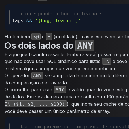
-- corresponde a bug ou feature
tags 
&&
'{bug, feature}'
Há também
e
(igualdade), mas eles devem ser fá
<@
=
Os dois lados do
ANY
É aqui que fica interessante. Embora você possa frequen
que não deve usar SQL dinâmico para listas
e deve
IN
existem alguns perigos que você precisa conhecer.
O operador
se comporta de maneira muito diferen
ANY
da comparação o array está.
O conselho para usar
é válido quando você está p
ANY
de dados. Em vez de gerar uma consulta com 100 parâmet
), que incha seu cache de c
IN ($1, $2, ... $100)
você deve passar um único parâmetro de array.
-- bom: um parâmetro, um plano de consul