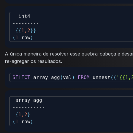
{
{
1,2
}
}
(
1
 row
)
A única maneira de resolver esse quebra-cabeça é desa
re-agregar os resultados.
SELECT
 array_agg
(
val
)
FROM
 unnest
(
(
'{{1,
{
1,2
}
(
1
 row
)