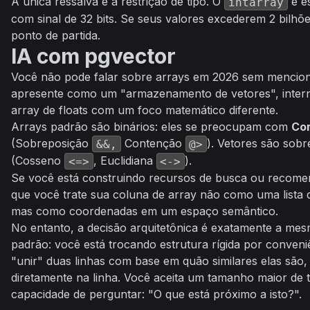
A única ressalva é a restrição de tipo. O
é es
intarray
com sinal de 32 bits. Se seus valores excederem 2 bilhõe
ponto de partida.
IA com pgvector
Você não pode falar sobre arrays em 2026 sem mencio
apresente como um "armazenamento de vetores", inter
array de floats com um foco matemático diferente.
Arrays padrão são binários: eles se preocupam com
Co
(Sobreposição
Contenção
). Vetores são sobr
&&,
@>
(Cosseno
, Euclidiana
).
<=>
<->
Se você está construindo recursos de busca ou recome
que você trate sua coluna de array não como uma lista de
mas como coordenadas em um espaço semântico.
No entanto, a decisão arquitetônica é exatamente a me
padrão: você está trocando estrutura rígida por conve
"unir" duas linhas com base em quão similares elas são
diretamente na linha. Você aceita um tamanho maior de 
capacidade de perguntar: "O que está próximo a isto?".