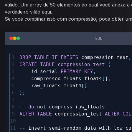
válido. Um array de 50 elementos ao qual você anexa a c
verdadeiro vilão aqui.
Se você combinar isso com compressão, pode obter uma
SQL
DROP
TABLE
IF
EXISTS
 compression_test
;
CREATE
TABLE
compression_test
(
    id serial 
PRIMARY
KEY
,
    compressed_floats float4
[
]
,
    raw_floats float4
[
]
)
;
--
do
ALTER
TABLE
 compression_test 
ALTER
COL
--
 insert semi
-