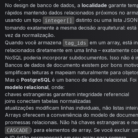
No design de banco de dados, a
localidade
garante tem
rápidos mantendo dados relacionados próximos no arma
usando um tipo
distinto ou uma lista JSO
integer[]
tomando exatamente a mesma decisão arquitetural: está 
vez da normalização.
Quando você armazena
em um array, está i
tag_ids
relacionados diretamente em uma linha – exatamente 
NoSQL poderia incorporar subdocumentos. Isso não é i
Bancos de dados de documento existem por bons motivos
simplificam leituras e mapeiam naturalmente para objetos
Mas o
PostgreSQL
é um banco de dados relacional. Foi
modelo relacional
, onde:
chaves estrangeiras garantem integridade referencial
joins conectam tabelas normalizadas
atualizações modificam linhas individuais, não listas inteir
Arrays oferecem a conveniência do modelo de documen
promessas relacionais. Não há chaves estrangeiras e n
) para elementos de array. Se você excluir u
CASCADE
o ID órfão permanecerá em seu array para sempre.