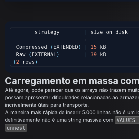
       strategy        
|
 Compressed 
(
EXTENDED
)
|
15
 Raw 
(
EXTERNAL
)
|
39
(
2
 rows
)
Carregamento em massa com
Até agora, pode parecer que os arrays não trazem muito
possam apresentar dificuldades relacionadas ao armaze
incrivelmente úteis para transporte.
A maneira mais rápida de inserir 5.000 linhas não é um l
definitivamente não é uma string massiva com
VALUES 
.
unnest