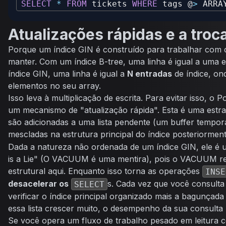
SELECT
*
FROM
 tickets 
WHERE
 tags @
>
 ARRA
Atualizações rápidas e a troc
Porque um índice GIN é construído para trabalhar com c
manter. Com um índice B-tree, uma linha é igual a uma 
índice GIN, uma linha é igual a
N entradas
de índice, on
elementos no seu array.
Isso leva à multiplicação de escrita. Para evitar isso, o
um mecanismo de "atualização rápida". Esta é uma estra
são adicionadas a uma lista pendente (um buffer tempor
mescladas na estrutura principal do índice posteriormen
Dada a natureza não ordenada de um índice GIN, ele é
is a Lie
" (O VACUUM é uma mentira), pois o VACUUM r
estrutural aqui. Enquanto isso torna as operações
INSE
desacelerar os
s. Cada vez que você consulta
SELECT
verificar o índice principal organizado mais a bagunçada l
essa lista crescer muito, o desempenho da sua consulta
Se você opera um fluxo de trabalho pesado em leitura c