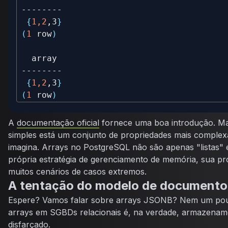
{
1,2
,3
}
(
1
 row
)
{
1,2
,3
}
(
1
 row
)
A
documentação oficial
fornece uma boa introdução. Mas
simples está um conjunto de propriedades mais complex
imagina. Arrays no PostgreSQL não são apenas "listas"
própria estratégia de gerenciamento de memória, sua pró
muitos cenários de casos extremos.
A tentação do modelo de documento
Espere? Vamos falar sobre arrays JSONB? Nem um pou
arrays em SGBDs relacionais é, na verdade, armazena
disfarçado.