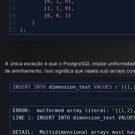
[
0
,
1
,
0
]
,
[
1
,
1
,
0
]
,
[
0
,
0
,
1
]
]
)
;
A única exceção é que o PostgreSQL impõe uniformidad
de aninhamento. Isso significa que rejeita sub-arrays co
INSERT
INTO
 dimension_test 
VALUES
(
'{{1,
ERROR:  malformed array literal: 
"{{1,2}
LINE 
1
: INSERT INTO dimension_test VALUE