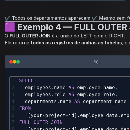
✔ Todos os departamentos aparecem ✔ Mesmo sem fu
🟪 Exemplo 4 — FULL OUTER
O
FULL OUTER JOIN
é a união do LEFT com o RIGHT.
Ele retorna
todos os registros de ambas as tabelas
, c
SQL
SELECT
  employees
.
name 
AS
 employee_name
,
  employees
.
role 
AS
 employee_role
,
  departments
.
name 
AS
FROM
`
[your-project-id].employee_data.emp
FULL
OUTER
JOIN
`
[your-project-id].employee_data.dep