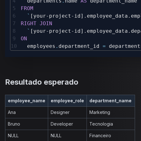
  departments
.
name 
AS
FROM
`
[your-project-id].employee_data.emp
RIGHT
JOIN
`
[your-project-id].employee_data.dep
ON
  employees
.
department_id 
=
 department
Resultado esperado
employee_name
employee_role
department_name
Ana
Designer
Marketing
Bruno
Developer
Tecnologia
NULL
NULL
Financeiro